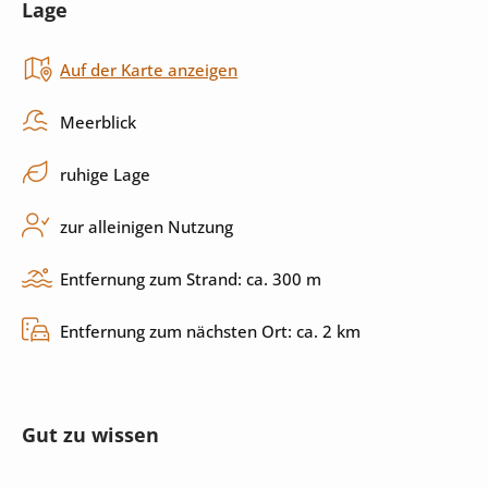
Lage
Außenbereich
Auf der Karte anzeigen
Sonnenliegen
Sonnenschirm
Meerblick
Garten
Grill
ruhige Lage
Terrasse
zur alleinigen Nutzung
Entfernung zum Strand: ca. 300 m
Unterhaltung
Entfernung zum nächsten Ort: ca. 2 km
Internet
Gut zu wissen