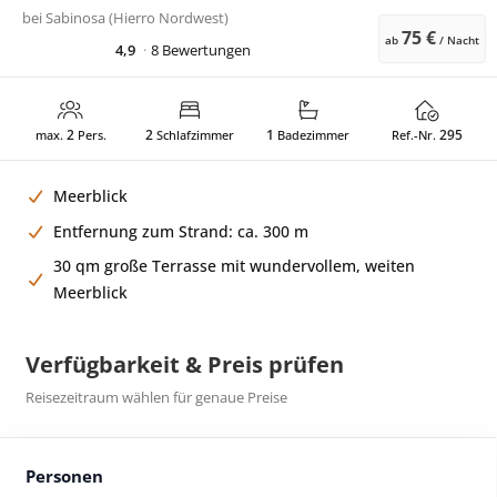
bei
Sabinosa (Hierro Nordwest)
75 €
ab
/ Nacht
4,9
8 Bewertungen
2
2
1
295
max.
Pers.
Schlafzimmer
Badezimmer
Ref.-Nr.
Meerblick
Entfernung zum Strand: ca. 300 m
30 qm große Terrasse mit wundervollem, weiten
Meerblick
Verfügbarkeit & Preis prüfen
Reisezeitraum wählen für genaue Preise
Personen