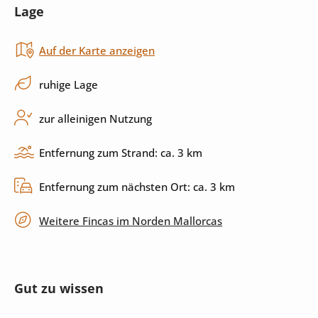
Lage
Toaster
Backofen
Auf der Karte anzeigen
Herd
Küchenutensilien
Spülmaschine
ruhige Lage
zur alleinigen Nutzung
Außenbereich
Entfernung zum Strand: ca. 3 km
Pool
Sonnenliegen
Entfernung zum nächsten Ort: ca. 3 km
Garten
Grill
Weitere Fincas im Norden Mallorcas
Terrasse
überdachte Terrasse
privater Parkplatz
Gut zu wissen