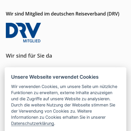
Wir sind Mitglied im deutschen Reiseverband (DRV)
Wir sind für Sie da
Seit 1996 persönliche Beratung und ein Gespür für
Unsere Webseite verwendet Cookies
das, was wirklich passt.
Wir verwenden Cookies, um unsere Seite um nützliche
Funktionen zu erweitern, externe Inhalte anzuzeigen
und die Zugriffe auf unsere Website zu analysieren.
Mo–Do:
9–16 Uhr |
Fr:
9–13 Uhr
Durch die weitere Nutzung der Webseite stimmen Sie
der Verwendung von Cookies zu. Weitere
Telefon:
05121 208 990
Informationen zu Cookies erhalten Sie in unserer
E-Mail:
hallo@las-islas-reisen.de
Datenschutzerklärung
.