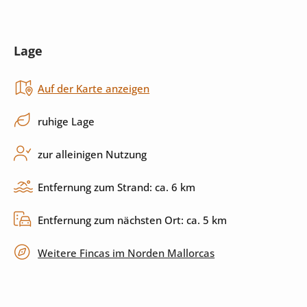
Wasserkocher
Mikrowelle
Lage
Toaster
Backofen
Auf der Karte anzeigen
Cerankochfeld
Küchenutensilien
Spülmaschine
ruhige Lage
zur alleinigen Nutzung
Außenbereich
Entfernung zum Strand: ca. 6 km
Pool
Sonnenliegen
Entfernung zum nächsten Ort: ca. 5 km
Sonnenschirm
Garten
Weitere Fincas im Norden Mallorcas
Grill
Terrasse
überdachte Terrasse
privater Parkplatz