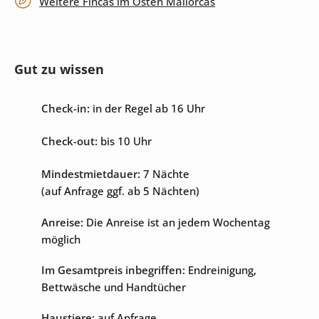
Weitere Fincas im Osten Mallorcas
privater Parkplatz
Gut zu wissen
Unterhaltung
Check-in:
in der Regel ab 16 Uhr
Internet
Sat-TV
Check-out:
bis 10 Uhr
Tischtennisplatte
Mindestmietdauer:
7 Nächte
(auf Anfrage ggf. ab 5 Nächten)
Anreise:
Die Anreise ist an jedem Wochentag
möglich
Im Gesamtpreis inbegriffen:
Endreinigung,
Bettwäsche und Handtücher
Haustiere:
auf Anfrage