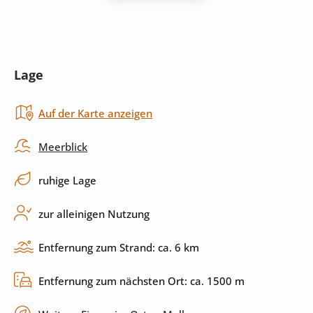
Kühlschrank
Kaffeemaschine
Wasserkocher
Mikrowelle
Lage
Toaster
Backofen
Auf der Karte anzeigen
Herd
Küchenutensilien
Spülmaschine
Meerblick
ruhige Lage
Außenbereich
zur alleinigen Nutzung
Pool
Außendusche
Entfernung zum Strand: ca. 6 km
Garten
Grill
Entfernung zum nächsten Ort: ca. 1500 m
Terrasse
überdachte Terrasse