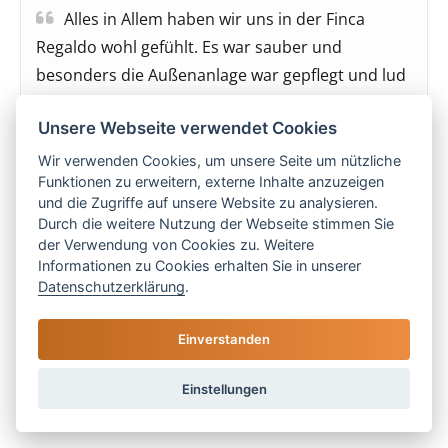
Alles in Allem haben wir uns in der Finca
Regaldo wohl gefühlt. Es war sauber und
besonders die Außenanlage war gepflegt und lud
zum ausgiebigen Sonnenbaden ein. Die
Unsere Webseite verwendet Cookies
Informationsauskünfte über Las Islas waren stets
zuverlässig und und korrekt. Wir würden jedoch
Wir verwenden Cookies, um unsere Seite um nützliche
Funktionen zu erweitern, externe Inhalte anzuzeigen
eine Aufrüstung des Inventars empfehlen-
und die Zugriffe auf unsere Website zu analysieren.
insbesondere die Küchenutensilien sind sehr in
Durch die weitere Nutzung der Webseite stimmen Sie
die Jahre gekommen und für eine volle
der Verwendung von Cookies zu. Weitere
Informationen zu Cookies erhalten Sie in unserer
Auslastung der Unterkunft mit 8 Personen nicht
Datenschutzerklärung
.
ausreichend (Besteck und Tassen). Insgesamt
macht die Küche nicht mehr den fittesten
Einverstanden
Eindruck (bspw. der Herd). F. G.
Einstellungen
Kommentar von Las Islas Reisen