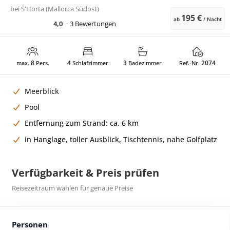
bei
S'Horta (Mallorca Südost)
195 €
ab
/ Nacht
4,0
3 Bewertungen
8
4
3
2074
max.
Pers.
Schlafzimmer
Badezimmer
Ref.-Nr.
Meerblick
Pool
Entfernung zum Strand: ca. 6 km
in Hanglage, toller Ausblick, Tischtennis, nahe Golfplatz
Verfügbarkeit & Preis prüfen
Reisezeitraum wählen für genaue Preise
Personen