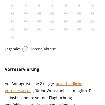
3
4
5
6
7
8
9
10
11
12
13
14
15
16
17
18
19
20
21
22
23
24
25
26
27
28
29
30
31
Legende:
Anreise/Abreise
Vorreservierung
Auf Anfrage ist eine 2-tägige,
unverbindliche
Vorreservierung
für ihr Wunschobjekt möglich. Dies
ist insbesondere vor der Flugbuchung
empfehlenswert, da sich trotz ständiger