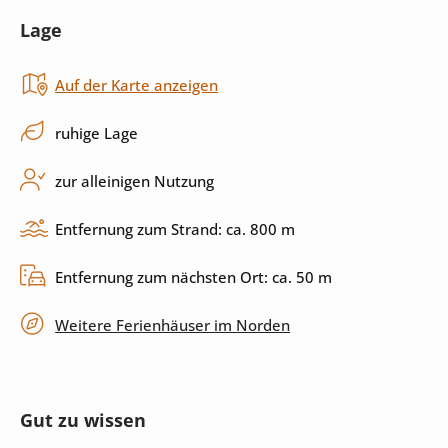
Lage
Herd
Cerankochfeld
Auf der Karte anzeigen
Küchenutensilien
Spülmaschine
ruhige Lage
Außenbereich
zur alleinigen Nutzung
Pool
Außendusche
Entfernung zum Strand: ca. 800 m
Sonnenliegen
Grill
Entfernung zum nächsten Ort: ca. 50 m
Terrasse
überdachte Terrasse
Weitere Ferienhäuser im Norden
privater Parkplatz
Gut zu wissen
Unterhaltung