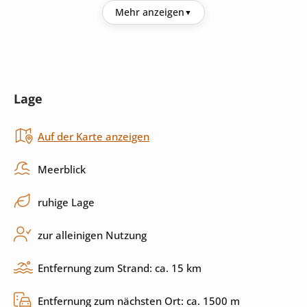
Küche
Mehr anzeigen
Kühlschrank
Backofen
Herd
Küchenutensilien
Lage
Spülmaschine
Auf der Karte anzeigen
Außenbereich
Meerblick
Pool
beheizbarer Pool
ruhige Lage
Sonnenliegen
Sonnenschirm
zur alleinigen Nutzung
Grill
Terrasse
Entfernung zum Strand: ca. 15 km
überdachte Terrasse
privater Parkplatz
Entfernung zum nächsten Ort: ca. 1500 m