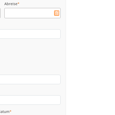
Abreise
*
datum
*