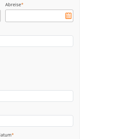
Abreise
*
datum
*