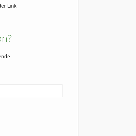
der Link
on?
ende