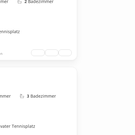
mmer
2
Badezimmer
ennisplatz
en
immer
3
Badezimmer
ivater Tennisplatz