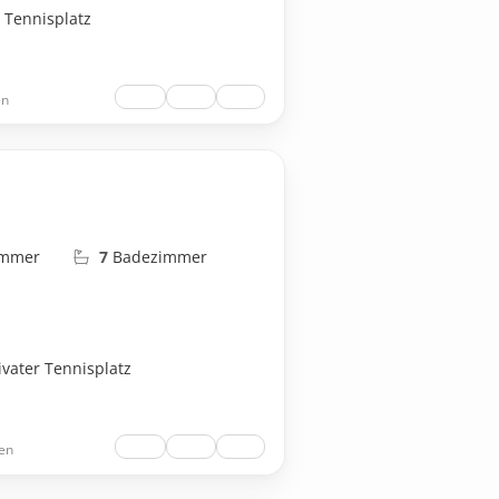
r Tennisplatz
en
immer
7
Badezimmer
rivater Tennisplatz
en