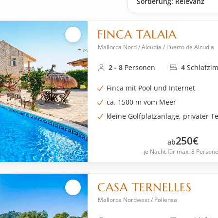
FINCA TALAIA
Mallorca Nord / Alcudia / Puerto de Alcudia
2 - 8
Personen
4
Schlafzi
Finca mit Pool und Internet
ca. 1500 m vom Meer
kleine Golfplatzanlage, privater T
250
€
ab
je Nacht für max. 8 Person
CASA TERNELLES
Mallorca Nordwest / Pollensa