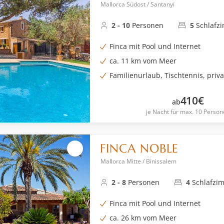
Mallorca Südost / Santanyi
2 - 10
Personen
5
Schlafz
Finca mit Pool und Internet
ca. 11 km vom Meer
Familienurlaub, Tischtennis, priv
410
€
ab
je Nacht für max. 10 Person
FINCA NOBLE
Mallorca Mitte / Binissalem
2 - 8
Personen
4
Schlafzi
Finca mit Pool und Internet
ca. 26 km vom Meer