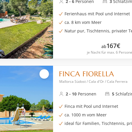
2 - 6
Personen
3
Schlafzi
Ferienhaus mit Pool und Internet
ca. 8 km vom Meer
Natur pur, Tischtennis, privater T
167
€
ab
je Nacht für max. 6 Person
FINCA FIORELLA
Mallorca Südost / Cala d'Or / Cala Ferrera
2 - 10
Personen
5
Schlafz
Finca mit Pool und Internet
ca. 1000 m vom Meer
ideal für Familien, Tischtennis, pr