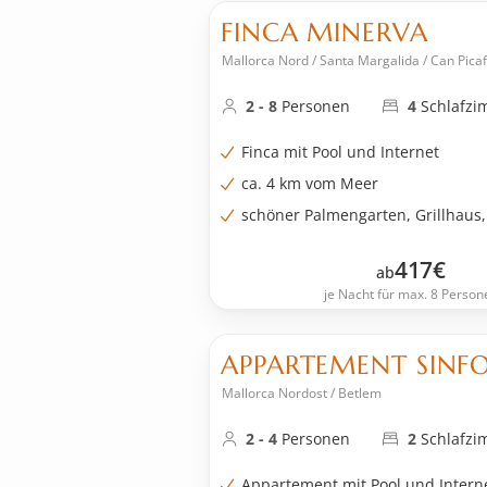
FINCA MINERVA
Mallorca Nord / Santa Margalida / Can Picaf
2 - 8
Personen
4
Schlafz
Finca mit Pool und Internet
ca. 4 km vom Meer
schöner Palmengarten, Grillhaus,
417
€
ab
je Nacht für max. 8 Person
APPARTEMENT SINF
Mallorca Nordost / Betlem
2 - 4
Personen
2
Schlafz
Appartement mit Pool und Intern