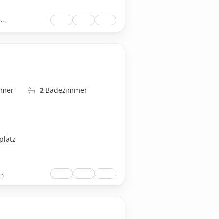
en
mmer
2
Badezimmer
platz
en