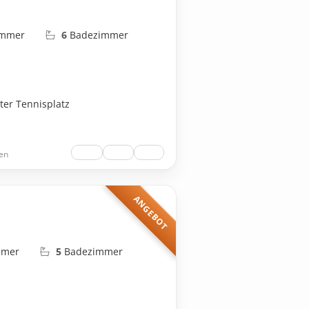
immer
6
Badezimmer
ater Tennisplatz
en
ANGEBOT
mmer
5
Badezimmer