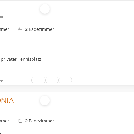
ort
immer
3
Badezimmer
 privater Tennisplatz
en
ONIA
immer
2
Badezimmer
et