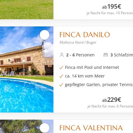
195
€
ab
je Nacht für max. 10 Person
FINCA DANILO
Mallorca Nord / Buger
2 - 6
Personen
3
Schlafzi
Finca mit Pool und Internet
ca. 14 km vom Meer
gepflegter Garten, privater Tennis
229
€
ab
je Nacht für max. 6 Person
FINCA VALENTINA