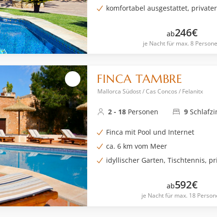
komfortabel ausgestattet, private
246
€
ab
je Nacht für max. 8 Person
FINCA TAMBRE
Mallorca Südost / Cas Concos / Felanitx
2 - 18
Personen
9
Schlafz
Finca mit Pool und Internet
ca. 6 km vom Meer
idyllischer Garten, Tischtennis, p
592
€
ab
je Nacht für max. 18 Person