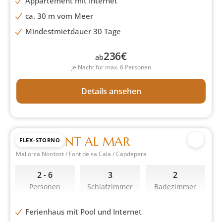
Appartement mit Internet
ca. 30 m vom Meer
Mindestmietdauer 30 Tage
236
€
ab
je Nacht für max. 6 Personen
Details ansehen
CASA FONT AL MAR
FLEX-STORNO
Mallorca Nordost / Font de sa Cala / Capdepera
2 - 6
3
2
Personen
Schlafzimmer
Badezimmer
Ferienhaus mit Pool und Internet