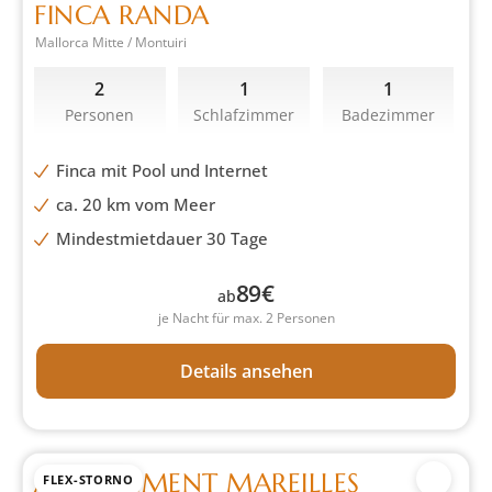
FINCA RANDA
Mallorca Mitte / Montuiri
2
1
1
Personen
Schlafzimmer
Badezimmer
Finca mit Pool und Internet
ca. 20 km vom Meer
Mindestmietdauer 30 Tage
89
€
ab
je Nacht für max. 2 Personen
Details ansehen
APPARTEMENT MAREILLES
FLEX-STORNO