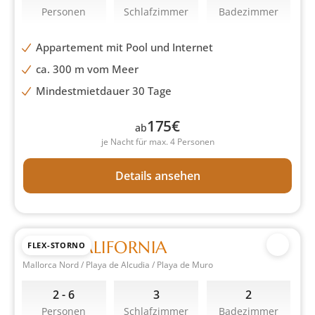
Personen
Schlafzimmer
Badezimmer
Appartement mit Pool und Internet
ca. 300 m vom Meer
Mindestmietdauer 30 Tage
175
€
ab
je Nacht für max. 4 Personen
Details ansehen
CASA CALIFORNIA
FLEX-STORNO
Mallorca Nord / Playa de Alcudia / Playa de Muro
2 - 6
3
2
Personen
Schlafzimmer
Badezimmer