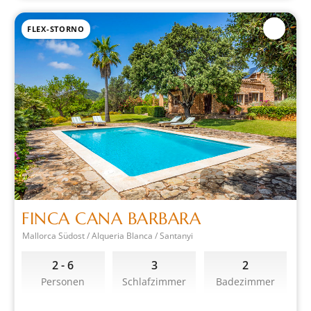
FLEX-STORNO
FINCA CANA BARBARA
Mallorca Südost / Alqueria Blanca / Santanyi
2 - 6
3
2
Personen
Schlafzimmer
Badezimmer