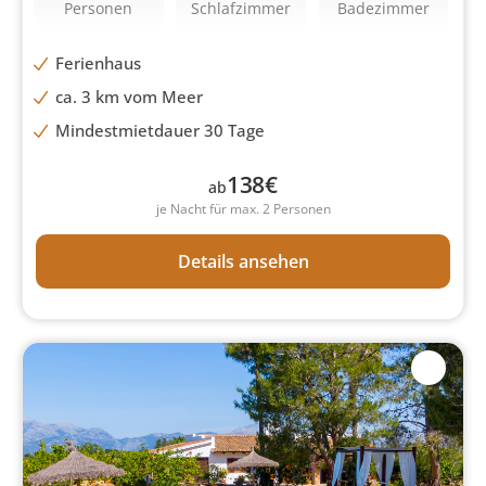
Personen
Schlafzimmer
Badezimmer
Ferienhaus
ca. 3 km vom Meer
Mindestmietdauer 30 Tage
138
€
ab
je Nacht für max. 2 Personen
Details ansehen