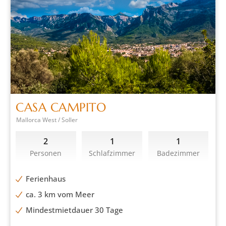
CASA CAMPITO
Mallorca West / Soller
2
1
1
Personen
Schlafzimmer
Badezimmer
Ferienhaus
ca. 3 km vom Meer
Mindestmietdauer 30 Tage