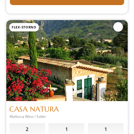
FLEX-STORNO
CASA NATURA
Mallorca West / Soller
2
1
1