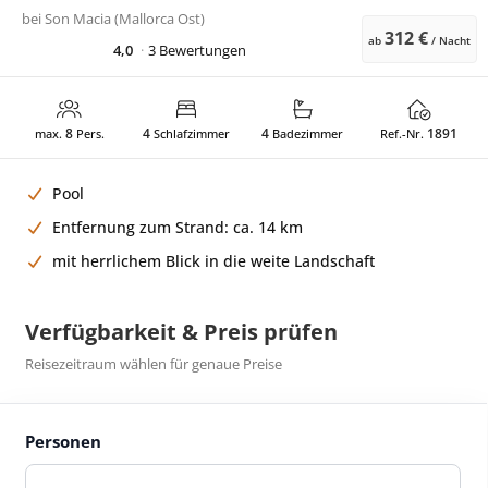
bei
Son Macia (Mallorca Ost)
312 €
ab
/ Nacht
4,0
3 Bewertungen
8
4
4
1891
max.
Pers.
Schlafzimmer
Badezimmer
Ref.-Nr.
Pool
Entfernung zum Strand: ca. 14 km
mit herrlichem Blick in die weite Landschaft
Verfügbarkeit & Preis prüfen
Reisezeitraum wählen für genaue Preise
Personen