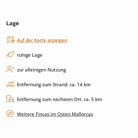
Wasserkocher
Mikrowelle
Lage
Toaster
Backofen
Auf der Karte anzeigen
Herd
Küchenutensilien
Spülmaschine
ruhige Lage
zur alleinigen Nutzung
Außenbereich
Entfernung zum Strand: ca. 14 km
Pool
Garten
Entfernung zum nächsten Ort: ca. 5 km
Grill
Terrasse
Weitere Fincas im Osten Mallorcas
privater Parkplatz