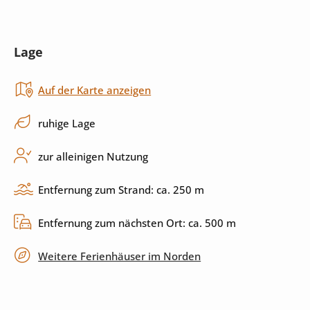
Mikrowelle
Toaster
Lage
Backofen
Herd
Auf der Karte anzeigen
Küchenutensilien
Spülmaschine
ruhige Lage
Außenbereich
zur alleinigen Nutzung
Salzwasserpool
Außendusche
Entfernung zum Strand: ca. 250 m
Grill
Terrasse
Entfernung zum nächsten Ort: ca. 500 m
überdachte Terrasse
privater Parkplatz
Weitere Ferienhäuser im Norden
Unterhaltung