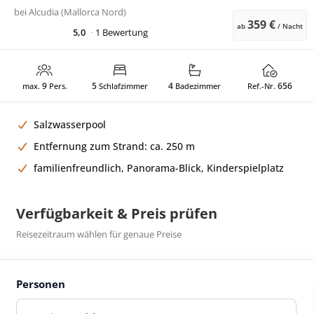
bei
Alcudia (Mallorca Nord)
359 €
ab
/ Nacht
5,0
1 Bewertung
9
5
4
656
max.
Pers.
Schlafzimmer
Badezimmer
Ref.-Nr.
Salzwasserpool
Entfernung zum Strand: ca. 250 m
familienfreundlich, Panorama-Blick, Kinderspielplatz
Verfügbarkeit & Preis prüfen
Reisezeitraum wählen für genaue Preise
Personen