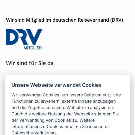
Wir sind Mitglied im deutschen Reiseverband (DRV)
Wir sind für Sie da
Seit 1996 persönliche Beratung und ein Gespür für
Unsere Webseite verwendet Cookies
das, was wirklich passt.
Wir verwenden Cookies, um unsere Seite um nützliche
Funktionen zu erweitern, externe Inhalte anzuzeigen
und die Zugriffe auf unsere Website zu analysieren.
Mo–Do:
9–16 Uhr |
Fr:
9–13 Uhr
Durch die weitere Nutzung der Webseite stimmen Sie
der Verwendung von Cookies zu. Weitere
Telefon:
05121 208 990
Informationen zu Cookies erhalten Sie in unserer
E-Mail:
hallo@las-islas-reisen.de
Datenschutzerklärung
.