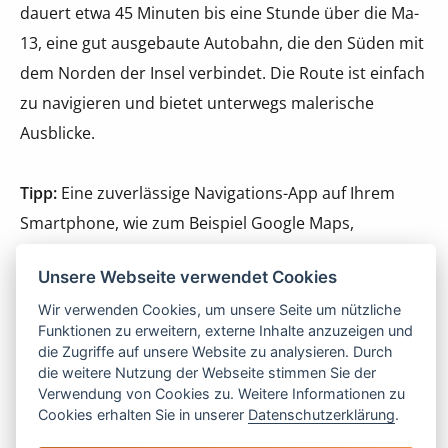
dauert etwa 45 Minuten bis eine Stunde über die Ma-
13, eine gut ausgebaute Autobahn, die den Süden mit
dem Norden der Insel verbindet. Die Route ist einfach
zu navigieren und bietet unterwegs malerische
Ausblicke.
Tipp:
Eine zuverlässige Navigations-App auf Ihrem
Smartphone, wie zum Beispiel Google Maps,
erleichtert Ihnen die Orientierung auf der Insel.
Unsere Webseite verwendet Cookies
Wir verwenden Cookies, um unsere Seite um nützliche
Mit einem Mietwagen haben Sie die Freiheit, Alcudia
Funktionen zu erweitern, externe Inhalte anzuzeigen und
und seine Umgebung in Ihrem eigenen Tempo zu
die Zugriffe auf unsere Website zu analysieren. Durch
erkunden, von versteckten Buchten bis hin zu
die weitere Nutzung der Webseite stimmen Sie der
Verwendung von Cookies zu. Weitere Informationen zu
historischen Stätten und malerischen Dörfern.
Cookies erhalten Sie in unserer
Datenschutzerklärung
.