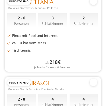
FINCA ESTEFANIA
FLEX-STORNO
Mallorca Nordwest / Alcudia / Pollensa
2 - 6
3
2
Personen
Schlafzimmer
Badezimmer
Finca mit Pool und Internet
ca. 10 km vom Meer
Tischtennis
218
€
ab
je Nacht für max. 6 Personen
FINCA MIRASOL
FLEX-STORNO
Mallorca Nord / Alcudia / Puerto de Alcudia
2 - 8
4
4
Personen
Schlafzimmer
Badezimmer