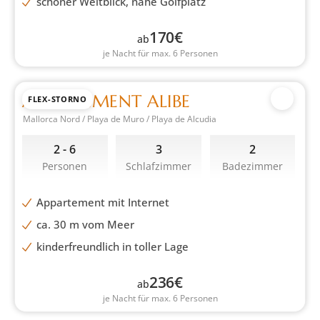
schöner Weitblick, nahe Golfplatz
170
€
ab
je Nacht für max. 6 Personen
APPARTEMENT ALIBE
FLEX-STORNO
Mallorca Nord / Playa de Muro / Playa de Alcudia
2 - 6
3
2
Personen
Schlafzimmer
Badezimmer
Appartement mit Internet
ca. 30 m vom Meer
kinderfreundlich in toller Lage
236
€
ab
je Nacht für max. 6 Personen