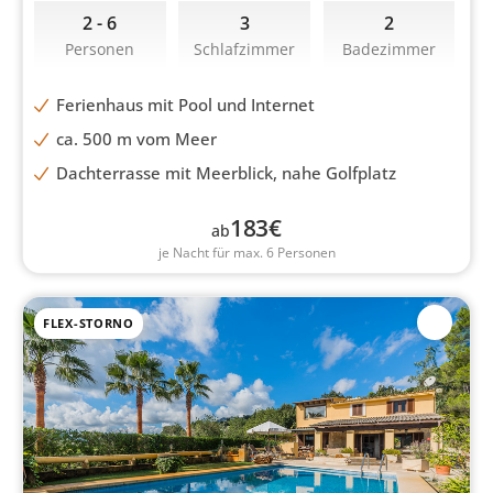
2 - 6
3
2
Personen
Schlafzimmer
Badezimmer
Ferienhaus mit Pool und Internet
ca. 500 m vom Meer
Dachterrasse mit Meerblick, nahe Golfplatz
183
€
ab
je Nacht für max. 6 Personen
FLEX-STORNO