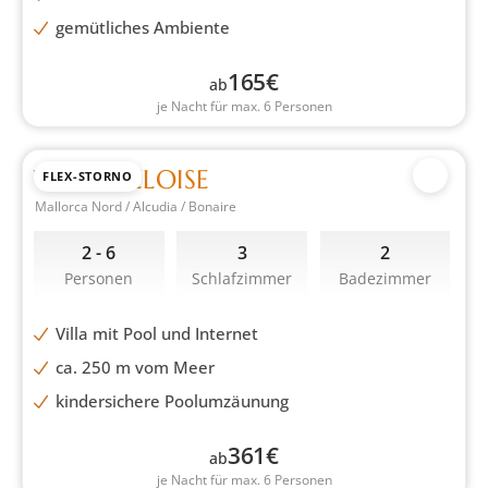
gemütliches Ambiente
165
€
ab
je Nacht für max. 6 Personen
VILLA HELOISE
FLEX-STORNO
Mallorca Nord / Alcudia / Bonaire
2 - 6
3
2
Personen
Schlafzimmer
Badezimmer
Villa mit Pool und Internet
ca. 250 m vom Meer
kindersichere Poolumzäunung
361
€
ab
je Nacht für max. 6 Personen