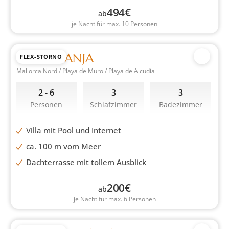
494
€
ab
je Nacht für max. 10 Personen
VILLA MANJA
FLEX-STORNO
Mallorca Nord / Playa de Muro / Playa de Alcudia
2 - 6
3
3
Personen
Schlafzimmer
Badezimmer
Villa mit Pool und Internet
ca. 100 m vom Meer
Dachterrasse mit tollem Ausblick
200
€
ab
je Nacht für max. 6 Personen