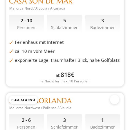
CASA SON DE MAR
Mallorca Nord / Alcudia / Alcanada
2 - 10
5
3
Personen
Schlafzimmer
Badezimmer
Ferienhaus mit Internet
ca. 10 m vom Meer
exponierte Lage, traumhafter Blick, nahe Golfplatz
818
€
ab
je Nacht für max. 10 Personen
FINCA MORLANDA
FLEX-STORNO
Mallorca Nordwest / Pollensa / Alcudia
2 - 6
3
1
Personen
Schlafzimmer
Badezimmer