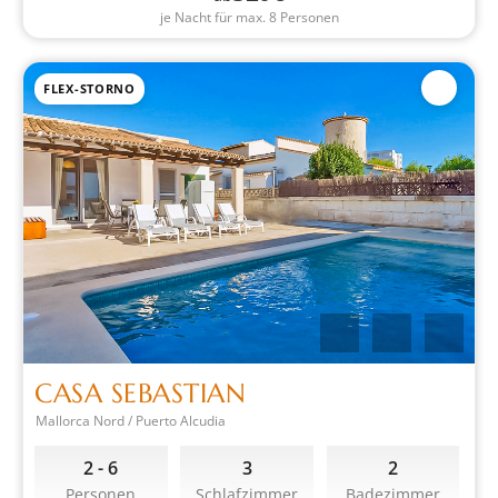
je Nacht für max. 8 Personen
FLEX-STORNO
CASA SEBASTIAN
Mallorca Nord / Puerto Alcudia
2 - 6
3
2
Personen
Schlafzimmer
Badezimmer