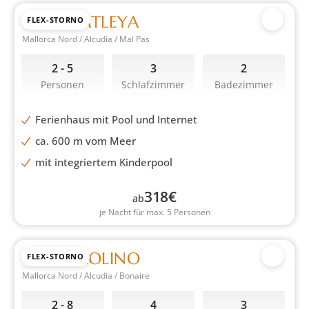
CASA CATLEYA
FLEX-STORNO
Mallorca Nord / Alcudia / Mal Pas
2 - 5
3
2
Personen
Schlafzimmer
Badezimmer
Ferienhaus mit Pool und Internet
ca. 600 m vom Meer
mit integriertem Kinderpool
318
€
ab
je Nacht für max. 5 Personen
CASA PAOLINO
FLEX-STORNO
Mallorca Nord / Alcudia / Bonaire
2 - 8
4
3