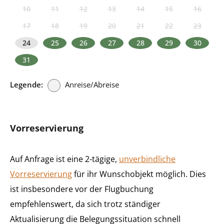
10
11
12
13
14
15
16
17
18
19
20
21
22
23
24
25
26
27
28
29
30
31
Legende:
Anreise/Abreise
Vorreservierung
Auf Anfrage ist eine 2-tägige,
unverbindliche
Vorreservierung
für ihr Wunschobjekt möglich. Dies
ist insbesondere vor der Flugbuchung
empfehlenswert, da sich trotz ständiger
Aktualisierung die Belegungssituation schnell