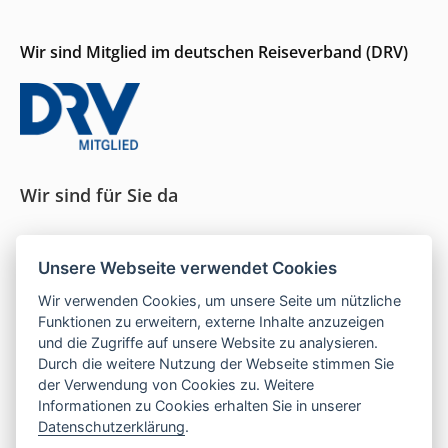
Wir sind Mitglied im deutschen Reiseverband (DRV)
Wir sind für Sie da
Seit 1996 persönliche Beratung und ein Gespür für
Unsere Webseite verwendet Cookies
das, was wirklich passt.
Wir verwenden Cookies, um unsere Seite um nützliche
Funktionen zu erweitern, externe Inhalte anzuzeigen
und die Zugriffe auf unsere Website zu analysieren.
Mo–Do:
9–16 Uhr |
Fr:
9–13 Uhr
Durch die weitere Nutzung der Webseite stimmen Sie
der Verwendung von Cookies zu. Weitere
Telefon:
05121 208 990
Informationen zu Cookies erhalten Sie in unserer
E-Mail:
hallo@las-islas-reisen.de
Datenschutzerklärung
.