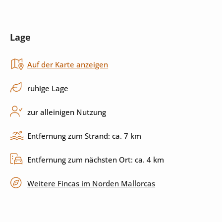
Mikrowelle
Toaster
Lage
Backofen
Herd
Auf der Karte anzeigen
Cerankochfeld
Küchenutensilien
Spülmaschine
ruhige Lage
zur alleinigen Nutzung
Außenbereich
Entfernung zum Strand: ca. 7 km
Pool
Außendusche
Entfernung zum nächsten Ort: ca. 4 km
Garten
Grill
Weitere Fincas im Norden Mallorcas
Terrasse
überdachte Terrasse
privater Parkplatz