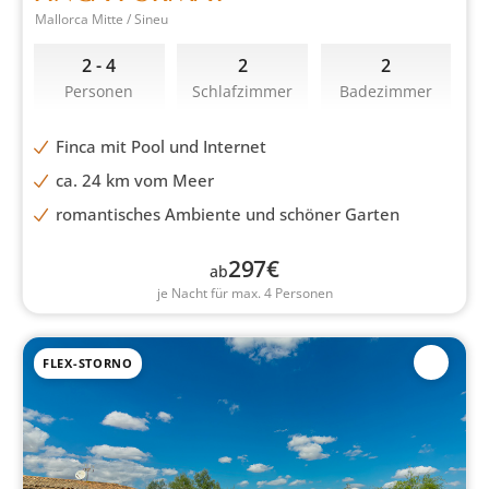
Mallorca Mitte / Sineu
2 - 4
2
2
Personen
Schlafzimmer
Badezimmer
Finca mit Pool und Internet
ca. 24 km vom Meer
romantisches Ambiente und schöner Garten
297
€
ab
je Nacht für max. 4 Personen
FLEX-STORNO