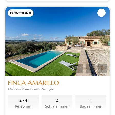
FLEX-STORNO
FINCA AMARILLO
Mallorca Mitte / Sineu / Sant Joan
2 - 4
2
1
Personen
Schlafzimmer
Badezimmer