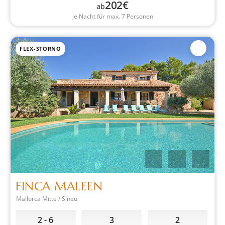
202
€
ab
je Nacht für max. 7 Personen
FLEX-STORNO
FINCA MALEEN
Mallorca Mitte / Sineu
2 - 6
3
2