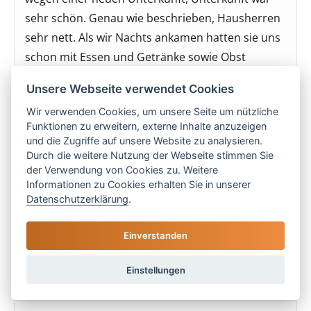
sehr schön. Genau wie beschrieben, Hausherren
sehr nett. Als wir Nachts ankamen hatten sie uns
schon mit Essen und Getränke sowie Obst
versorgt. Alles in allem ein wunderschöner
Unsere Webseite verwendet Cookies
Urlaub, Top.
Wir verwenden Cookies, um unsere Seite um nützliche
Familie Thomas St., Ronneburg
Funktionen zu erweitern, externe Inhalte anzuzeigen
und die Zugriffe auf unsere Website zu analysieren.
Durch die weitere Nutzung der Webseite stimmen Sie
5 Sterne
der Verwendung von Cookies zu. Weitere
Informationen zu Cookies erhalten Sie in unserer
Das Grundstück und das Haus machten einen
Datenschutzerklärung
.
sehr gepflegten Eindruck.
Einverstanden
Karin S. aus Köln
Einstellungen
5 Sterne