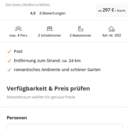
bei
Sineu (Mallorca Mitte)
297 €
ab
/ Nacht
4,8
8 Bewertungen
4
2
2
652
max.
Pers.
Schlafzimmer
Badezimmer
Ref.-Nr.
Pool
Entfernung zum Strand: ca. 24 km
romantisches Ambiente und schöner Garten
Verfügbarkeit & Preis prüfen
Reisezeitraum wählen für genaue Preise
Personen