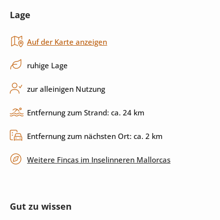
Lage
Herd
Küchenutensilien
Auf der Karte anzeigen
Spülmaschine
ruhige Lage
Außenbereich
zur alleinigen Nutzung
Pool
Garten
Entfernung zum Strand: ca. 24 km
Grill
Terrasse
Entfernung zum nächsten Ort: ca. 2 km
überdachte Terrasse
privater Parkplatz
Weitere Fincas im Inselinneren Mallorcas
Unterhaltung
Gut zu wissen
Internet
Sat-TV