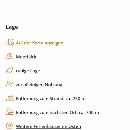
Kühlschrank
Kaffeemaschine
Wasserkocher
Mikrowelle
Lage
Toaster
Backofen
Auf der Karte anzeigen
Induktionskochfeld
Küchenutensilien
Spülmaschine
Meerblick
ruhige Lage
Außenbereich
zur alleinigen Nutzung
Pool
Außendusche
Entfernung zum Strand: ca. 250 m
Sonnenliegen
Grill
Entfernung zum nächsten Ort: ca. 700 m
Terrasse
überdachte Terrasse
Weitere Ferienhäuser im Osten