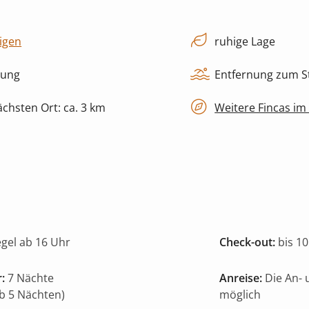
igen
ruhige Lage
zung
Entfernung zum St
chsten Ort: ca. 3 km
Weitere Fincas im
egel ab 16 Uhr
Check-out:
bis 10
:
7 Nächte
Anreise:
Die An- 
ab 5 Nächten)
möglich