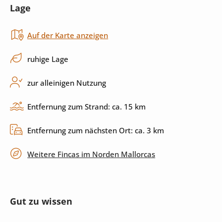
Lage
Toaster
Herd
Auf der Karte anzeigen
Cerankochfeld
Küchenutensilien
Spülmaschine
ruhige Lage
zur alleinigen Nutzung
Außenbereich
Entfernung zum Strand: ca. 15 km
Pool
Sonnenliegen
Entfernung zum nächsten Ort: ca. 3 km
Sonnenschirm
Garten
Weitere Fincas im Norden Mallorcas
Grill
überdachte Terrasse
privater Parkplatz
Gut zu wissen