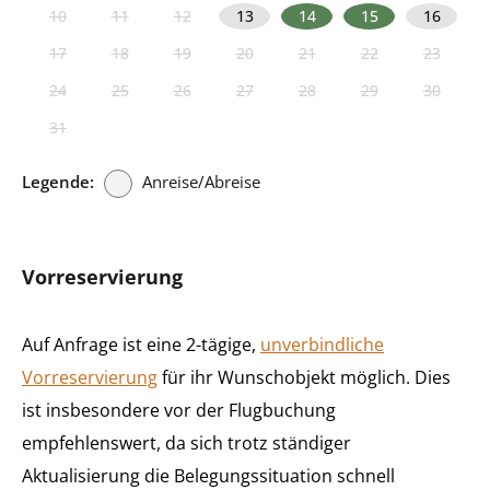
10
11
12
13
14
15
16
17
18
19
20
21
22
23
24
25
26
27
28
29
30
31
Legende:
Anreise/Abreise
Vorreservierung
Auf Anfrage ist eine 2-tägige,
unverbindliche
Vorreservierung
für ihr Wunschobjekt möglich. Dies
ist insbesondere vor der Flugbuchung
empfehlenswert, da sich trotz ständiger
Aktualisierung die Belegungssituation schnell