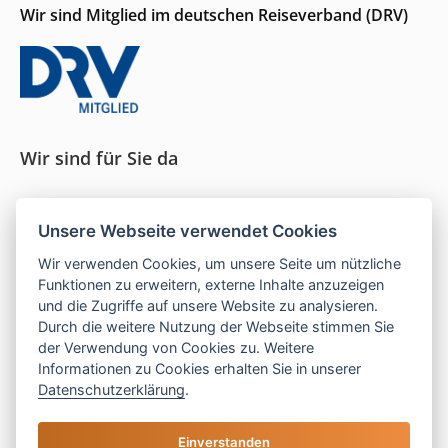
Wir sind Mitglied im deutschen Reiseverband (DRV)
Wir sind für Sie da
Seit 1996 persönliche Beratung und ein Gespür für
Unsere Webseite verwendet Cookies
das, was wirklich passt.
Wir verwenden Cookies, um unsere Seite um nützliche
Funktionen zu erweitern, externe Inhalte anzuzeigen
und die Zugriffe auf unsere Website zu analysieren.
Mo–Do:
9–16 Uhr |
Fr:
9–13 Uhr
Durch die weitere Nutzung der Webseite stimmen Sie
der Verwendung von Cookies zu. Weitere
Telefon:
05121 208 990
Informationen zu Cookies erhalten Sie in unserer
E-Mail:
hallo@las-islas-reisen.de
Datenschutzerklärung
.
Einverstanden