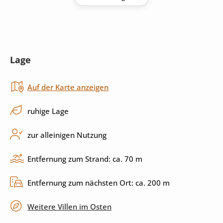
Kühlschrank
Kaffeemaschine
Wasserkocher
Mikrowelle
Lage
Toaster
Backofen
Auf der Karte anzeigen
Herd
Cerankochfeld
Küchenutensilien
Spülmaschine
ruhige Lage
zur alleinigen Nutzung
Außenbereich
Entfernung zum Strand: ca. 70 m
Pool
Sonnenliegen
Entfernung zum nächsten Ort: ca. 200 m
Grill
Terrasse
Weitere Villen im Osten
überdachte Terrasse
umzäuntes Grundstück