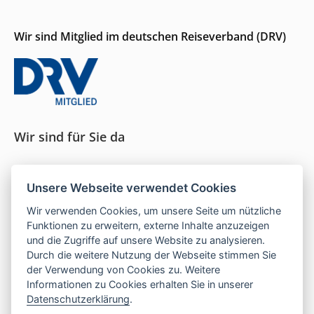
Wir sind Mitglied im deutschen Reiseverband (DRV)
Wir sind für Sie da
Seit 1996 persönliche Beratung und ein Gespür für
Unsere Webseite verwendet Cookies
das, was wirklich passt.
Wir verwenden Cookies, um unsere Seite um nützliche
Funktionen zu erweitern, externe Inhalte anzuzeigen
und die Zugriffe auf unsere Website zu analysieren.
Mo–Do:
9–16 Uhr |
Fr:
9–13 Uhr
Durch die weitere Nutzung der Webseite stimmen Sie
der Verwendung von Cookies zu. Weitere
Telefon:
05121 208 990
Informationen zu Cookies erhalten Sie in unserer
E-Mail:
hallo@las-islas-reisen.de
Datenschutzerklärung
.