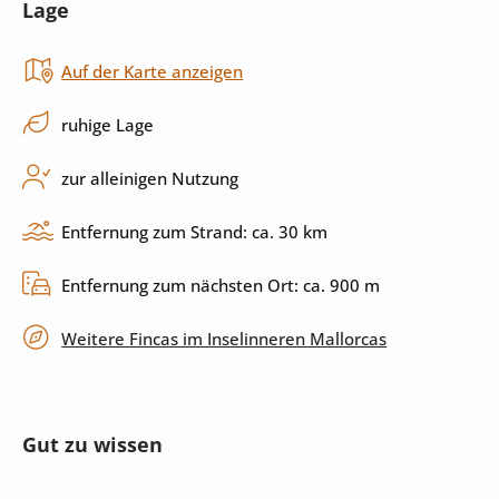
Lage
Backofen
Herd
Auf der Karte anzeigen
Küchenutensilien
Spülmaschine
ruhige Lage
Außenbereich
zur alleinigen Nutzung
Pool
Außendusche
Entfernung zum Strand: ca. 30 km
Garten
Grill
Entfernung zum nächsten Ort: ca. 900 m
Terrasse
überdachte Terrasse
Weitere Fincas im Inselinneren Mallorcas
umzäuntes Grundstück
privater Parkplatz
Gut zu wissen
Unterhaltung