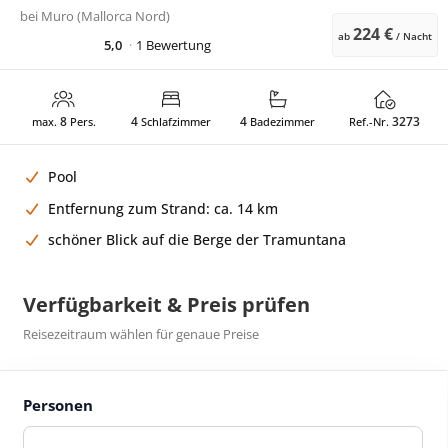
bei
Muro (Mallorca Nord)
224 €
ab
/ Nacht
5,0
1 Bewertung
8
4
4
3273
max.
Pers.
Schlafzimmer
Badezimmer
Ref.-Nr.
Pool
Entfernung zum Strand: ca. 14 km
schöner Blick auf die Berge der Tramuntana
Verfügbarkeit & Preis prüfen
Reisezeitraum wählen für genaue Preise
Personen