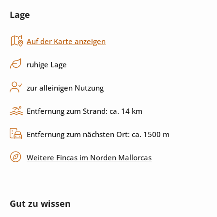
Lage
Toaster
Backofen
Auf der Karte anzeigen
Cerankochfeld
Küchenutensilien
Spülmaschine
ruhige Lage
zur alleinigen Nutzung
Außenbereich
Entfernung zum Strand: ca. 14 km
Pool
Sonnenliegen
Entfernung zum nächsten Ort: ca. 1500 m
Sonnenschirm
Garten
Weitere Fincas im Norden Mallorcas
Grill
Terrasse
überdachte Terrasse
umzäuntes Grundstück
Gut zu wissen
privater Parkplatz