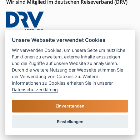
Wir sind Mitglied im deutschen Reiseverband (DRV)
Unsere Webseite verwendet Cookies
Wir sind für Sie da
Wir verwenden Cookies, um unsere Seite um nützliche
Funktionen zu erweitern, externe Inhalte anzuzeigen
Seit 1996 persönliche Beratung und ein Gespür für
und die Zugriffe auf unsere Website zu analysieren.
Durch die weitere Nutzung der Webseite stimmen Sie
das, was wirklich passt.
der Verwendung von Cookies zu. Weitere
Informationen zu Cookies erhalten Sie in unserer
Datenschutzerklärung
.
Mo–Do:
9–16 Uhr |
Fr:
9–13 Uhr
Einverstanden
Telefon:
05121 208 990
E-Mail:
hallo@las-islas-reisen.de
Einstellungen