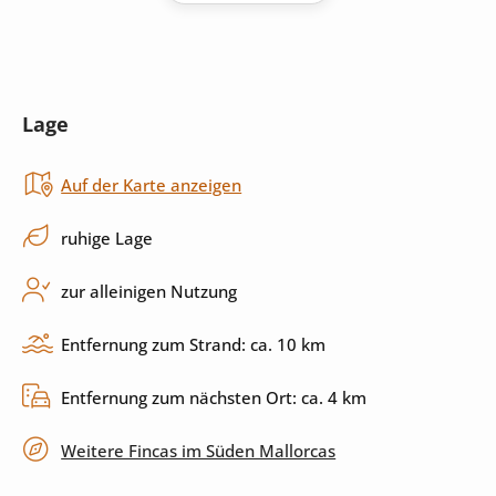
Kühlschrank
Kaffeemaschine
Mikrowelle
Toaster
Lage
Herd
Küchenutensilien
Auf der Karte anzeigen
Spülmaschine
ruhige Lage
Außenbereich
zur alleinigen Nutzung
Pool
Außendusche
Entfernung zum Strand: ca. 10 km
Sonnenliegen
Sonnenschirm
Entfernung zum nächsten Ort: ca. 4 km
Garten
Grill
Weitere Fincas im Süden Mallorcas
Terrasse
überdachte Terrasse