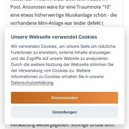
Pool. Ansonsten wäre für eine Traumnote "10"
eine etwas höherwertige Musikanlage schön - die
vorhandene Mini-Anlage war leider defekt (
abgebrochene CD-Abdeckung). Und: die
Unsere Webseite verwendet Cookies
Wegbeschreibung könnte ggf. noch ein kleines
Wir verwenden Cookies, um unsere Seite um nützliche
bisschen konkreter sein ( Angaben zu
Funktionen zu erweitern, externe Inhalte anzuzeigen
Links-/Rechtskurven, Weggabelungen etc.). M. H.
und die Zugriffe auf unsere Website zu analysieren.
aus Osnabrück
Durch die weitere Nutzung der Webseite stimmen Sie
der Verwendung von Cookies zu. Weitere
Informationen zu Cookies erhalten Sie in unserer
Kommentar von Las Islas Reisen
Datenschutzerklärung
.
Einverstanden
Danke für Ihre Rückmeldung zur Finca Felisa. Ihre
Anmerkungen zur Poolreinigung und der
Einstellungen
defekten Musikanlage haben wir an die
Verwaltung weitergegeben. Sonnige Grüße vom