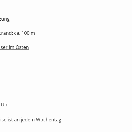
tzung
rand: ca. 100 m
user im Osten
 Uhr
eise ist an jedem Wochentag