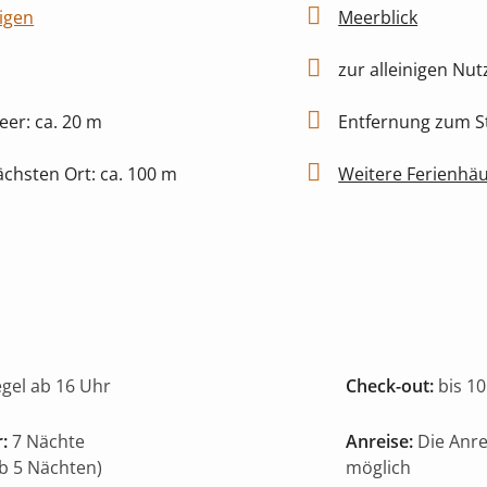
igen
Meerblick
zur alleinigen Nu
er: ca. 20 m
Entfernung zum St
chsten Ort: ca. 100 m
Weitere Ferienhä
egel ab 16 Uhr
Check-out:
bis 10
:
7 Nächte
Anreise:
Die Anr
ab 5 Nächten)
möglich