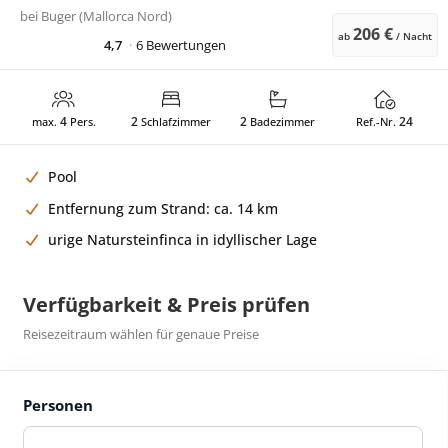
bei
Buger (Mallorca Nord)
206 €
ab
/ Nacht
4,7
6 Bewertungen
4
2
2
24
max.
Pers.
Schlafzimmer
Badezimmer
Ref.-Nr.
Pool
Entfernung zum Strand: ca. 14 km
urige Natursteinfinca in idyllischer Lage
Verfügbarkeit & Preis prüfen
Reisezeitraum wählen für genaue Preise
Personen