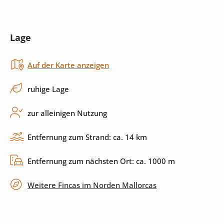
Mikrowelle
Toaster
Lage
Herd
Küchenutensilien
Auf der Karte anzeigen
Spülmaschine
ruhige Lage
Außenbereich
zur alleinigen Nutzung
Pool
Sonnenliegen
Entfernung zum Strand: ca. 14 km
Sonnenschirm
Garten
Entfernung zum nächsten Ort: ca. 1000 m
Grill
Terrasse
Weitere Fincas im Norden Mallorcas
privater Parkplatz