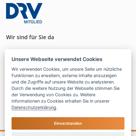
Wir sind für Sie da
Seit 1996 persönliche Beratung und ein Gespür für
Unsere Webseite verwendet Cookies
das, was wirklich passt.
Wir verwenden Cookies, um unsere Seite um nützliche
Funktionen zu erweitern, externe Inhalte anzuzeigen
und die Zugriffe auf unsere Website zu analysieren.
Mo–Do:
9–16 Uhr |
Fr:
9–13 Uhr
Durch die weitere Nutzung der Webseite stimmen Sie
der Verwendung von Cookies zu. Weitere
Telefon:
05121 208 990
Informationen zu Cookies erhalten Sie in unserer
E-Mail:
hallo@las-islas-reisen.de
Datenschutzerklärung
.
Einverstanden