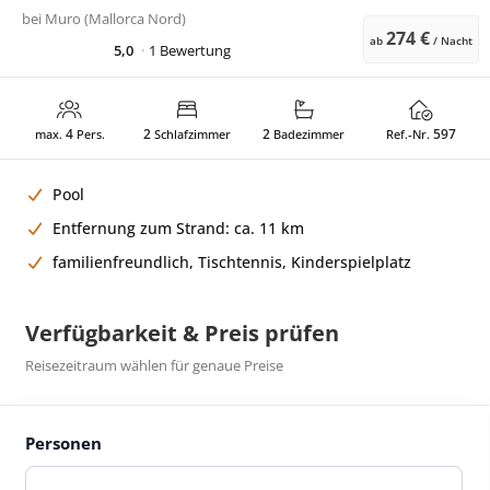
bei
Muro (Mallorca Nord)
274 €
ab
/ Nacht
5,0
1 Bewertung
4
2
2
597
max.
Pers.
Schlafzimmer
Badezimmer
Ref.-Nr.
Pool
Entfernung zum Strand: ca. 11 km
familienfreundlich, Tischtennis, Kinderspielplatz
Verfügbarkeit & Preis prüfen
Reisezeitraum wählen für genaue Preise
Personen