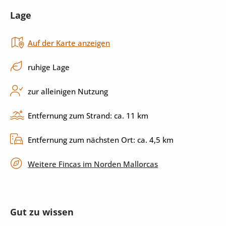
Lage
Backofen
Herd
Auf der Karte anzeigen
Küchenutensilien
Spülmaschine
ruhige Lage
Außenbereich
zur alleinigen Nutzung
Pool
Sonnenliegen
Entfernung zum Strand: ca. 11 km
Sonnenschirm
Garten
Entfernung zum nächsten Ort: ca. 4,5 km
Grill
Terrasse
Weitere Fincas im Norden Mallorcas
überdachte Terrasse
privater Parkplatz
Gut zu wissen
Unterhaltung