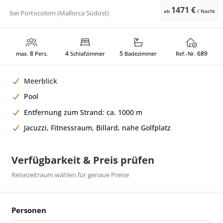
1471 €
ab
/ Nacht
bei
Portocolom (Mallorca Südost)
8
4
5
689
max.
Pers.
Schlafzimmer
Badezimmer
Ref.-Nr.
Meerblick
Pool
Entfernung zum Strand: ca. 1000 m
Jacuzzi, Fitnessraum, Billard, nahe Golfplatz
Verfügbarkeit & Preis prüfen
Reisezeitraum wählen für genaue Preise
Personen