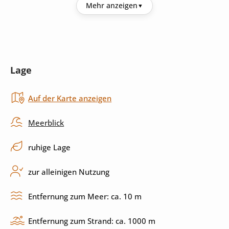
Küche
Mehr anzeigen
Kühlschrank
Kaffeemaschine
Mikrowelle
Toaster
Lage
Backofen
Induktionskochfeld
Auf der Karte anzeigen
Küchenutensilien
Spülmaschine
Meerblick
Außenbereich
ruhige Lage
Pool
Sonnenliegen
zur alleinigen Nutzung
Sonnenschirm
Grill
Entfernung zum Meer: ca. 10 m
Terrasse
überdachte Terrasse
Entfernung zum Strand: ca. 1000 m