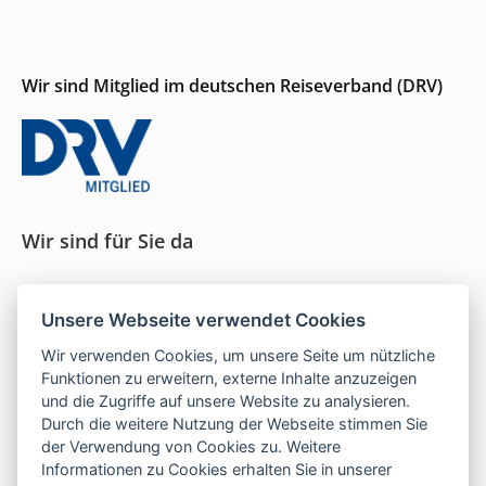
Wir sind Mitglied im deutschen Reiseverband (DRV)
Wir sind für Sie da
Seit 1996 persönliche Beratung und ein Gespür für
Unsere Webseite verwendet Cookies
das, was wirklich passt.
Wir verwenden Cookies, um unsere Seite um nützliche
Funktionen zu erweitern, externe Inhalte anzuzeigen
und die Zugriffe auf unsere Website zu analysieren.
Mo–Do:
9–16 Uhr |
Fr:
9–13 Uhr
Durch die weitere Nutzung der Webseite stimmen Sie
der Verwendung von Cookies zu. Weitere
Telefon:
05121 208 990
Informationen zu Cookies erhalten Sie in unserer
E-Mail:
hallo@las-islas-reisen.de