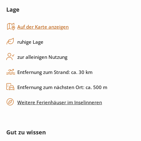
Lage
Küchenutensilien
Spülmaschine
Auf der Karte anzeigen
Außenbereich
ruhige Lage
Pool
Sonnenliegen
zur alleinigen Nutzung
Grill
Terrasse
Entfernung zum Strand: ca. 30 km
überdachte Terrasse
umzäuntes Grundstück
Entfernung zum nächsten Ort: ca. 500 m
privater Parkplatz
Weitere Ferienhäuser im Inselinneren
Unterhaltung
Gut zu wissen
Internet
Sat-TV