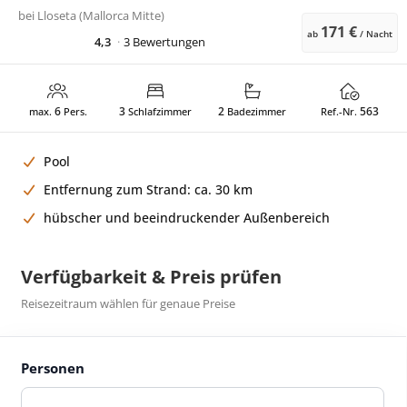
bei
Lloseta (Mallorca Mitte)
171 €
ab
/ Nacht
4,3
3 Bewertungen
6
3
2
563
max.
Pers.
Schlafzimmer
Badezimmer
Ref.-Nr.
Pool
Entfernung zum Strand: ca. 30 km
hübscher und beeindruckender Außenbereich
Verfügbarkeit & Preis prüfen
Reisezeitraum wählen für genaue Preise
Personen