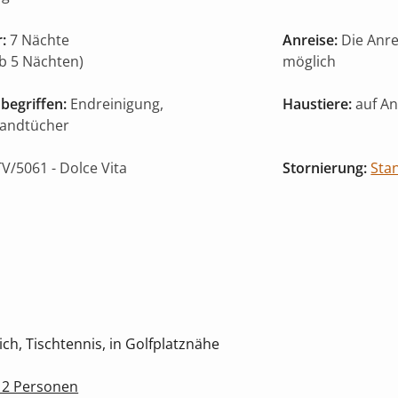
:
7 Nächte
Anreise:
Die Anr
ab 5 Nächten)
möglich
begriffen:
Endreinigung,
Haustiere:
auf An
Handtücher
V/5061
- Dolce Vita
Stornierung:
Sta
h, Tischtennis, in Golfplatznähe
 12 Personen