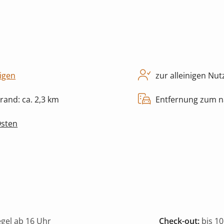
igen
zur alleinigen Nu
rand: ca. 2,3 km
Entfernung zum nä
Osten
egel ab 16 Uhr
Check-out:
bis 10