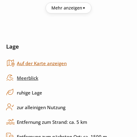
Küche
Mehr anzeigen
Kühlschrank
Kaffeemaschine
Mikrowelle
Toaster
Lage
Backofen
Herd
Auf der Karte anzeigen
Küchenutensilien
Spülmaschine
Meerblick
Außenbereich
ruhige Lage
Pool
Garten
zur alleinigen Nutzung
Grill
Terrasse
Entfernung zum Strand: ca. 5 km
überdachte Terrasse
umzäuntes Grundstück
Entfernung zum nächsten Ort: ca. 1500 m