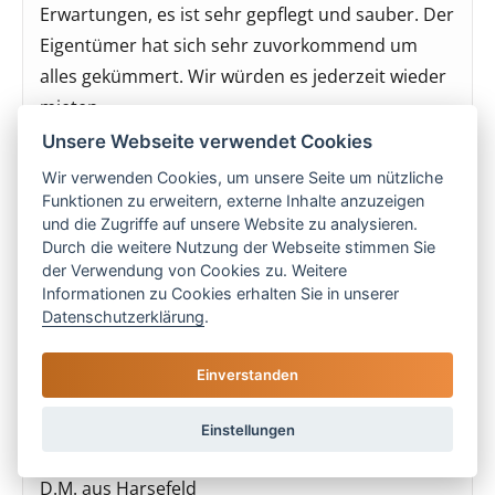
Erwartungen, es ist sehr gepflegt und sauber. Der
Eigentümer hat sich sehr zuvorkommend um
alles gekümmert. Wir würden es jederzeit wieder
mieten.
S.S. aus Herne
Unsere Webseite verwendet Cookies
Wir verwenden Cookies, um unsere Seite um nützliche
Funktionen zu erweitern, externe Inhalte anzuzeigen
5 Sterne
und die Zugriffe auf unsere Website zu analysieren.
Durch die weitere Nutzung der Webseite stimmen Sie
Sehr gepflegte Finca, sehr netter Empfang mit
der Verwendung von Cookies zu. Weitere
Informationen zu Cookies erhalten Sie in unserer
frischen Blumen und Sekt. Die Bierzapfanlage war
Datenschutzerklärung
.
der Hit. Schöner großer Kühl/-Gefrierschrank. Es
sollte jede Finca mit einer Zapfanlage
Einverstanden
ausgestattet werden. Dann gibt es kein ständiges
Schleppen der Flaschen und der Kühlschrank ist
Einstellungen
nicht mehr damit belegt.
D.M. aus Harsefeld