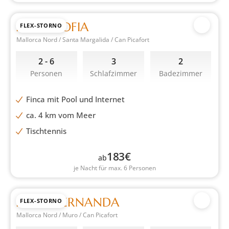
FINCA SOFIA
FLEX-STORNO
Mallorca Nord / Santa Margalida / Can Picafort
2 - 6
3
2
Personen
Schlafzimmer
Badezimmer
Finca mit Pool und Internet
ca. 4 km vom Meer
Tischtennis
183
€
ab
je Nacht für max. 6 Personen
FINCA FERNANDA
FLEX-STORNO
Mallorca Nord / Muro / Can Picafort