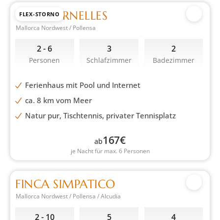
CASA TERNELLES
FLEX-STORNO
Mallorca Nordwest / Pollensa
2 - 6
3
2
Personen
Schlafzimmer
Badezimmer
Ferienhaus mit Pool und Internet
ca. 8 km vom Meer
Natur pur, Tischtennis, privater Tennisplatz
167
€
ab
je Nacht für max. 6 Personen
FINCA SIMPATICO
Mallorca Nordwest / Pollensa / Alcudia
2 - 10
5
4