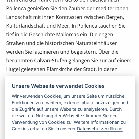
Pollenca genießen Sie den Zauber der mediterranen
Landschaft mit ihren Kontrasten zwischen Bergen,
Kulturlandschaft und Meer. In Pollenca tauchen Sie
tief in die Geschichte Mallorcas ein. Die engen
Straßen und die historischen Natursteinhäuser
werden Sie faszinieren und begeistern. Über die
berühmten
Calvari-Stufen
gelangen Sie zur auf einem
Hügel gelegenen Pfarrkirche der Stadt, in deren
Nachbarschaft auch das Dominikanerkloster liegt.
Unsere Webseite verwendet Cookies
Wenn Sie sich einen geführten Rundgang durch
Pollenca wünschen, bieten sich dafür die
Wir verwenden Cookies, um unsere Seite um nützliche
Funktionen zu erweitern, externe Inhalte anzuzeigen und
stadtgeschichtlichen Rundgänge an, die an jedem
die Zugriffe auf unsere Website zu analysieren. Durch
Donnerstag um 10 Uhr am Gebäude der
die weitere Nutzung der Webseite stimmen Sie der
Touristikinformation beginnen und in mehreren
Verwendung von Cookies zu. Weitere Informationen zu
Cookies erhalten Sie in unserer
Datenschutzerklärung
.
Sprachen angeboten werden. Ein Muss für
Kunstbegeisterte ist das Museo Dionis Benassar in