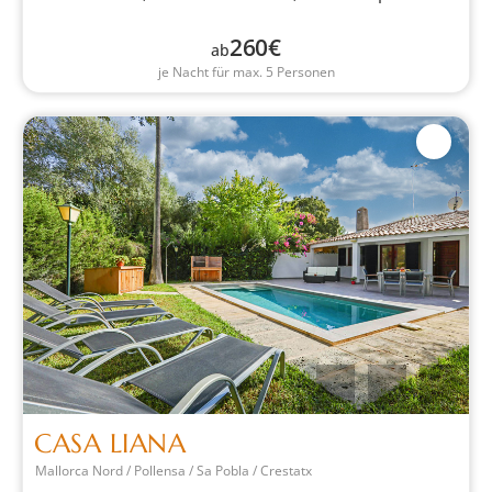
260
€
ab
je Nacht für max. 5 Personen
CASA LIANA
Mallorca Nord / Pollensa / Sa Pobla / Crestatx