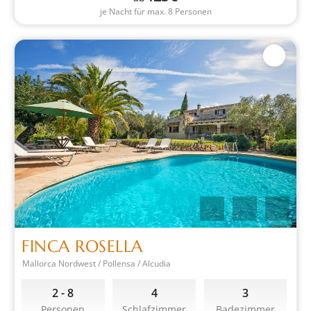
je Nacht für max. 8 Personen
FINCA ROSELLA
Mallorca Nordwest / Pollensa / Alcudia
2 - 8
4
3
Personen
Schlafzimmer
Badezimmer