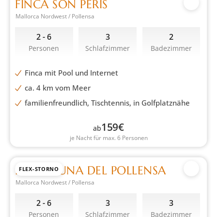
FINCA SON PERIS
Mallorca Nordwest / Pollensa
2 - 6
3
2
Personen
Schlafzimmer
Badezimmer
Finca mit Pool und Internet
ca. 4 km vom Meer
familienfreundlich, Tischtennis, in Golfplatznähe
159
€
ab
je Nacht für max. 6 Personen
FINCA LUNA DEL POLLENSA
FLEX-STORNO
Mallorca Nordwest / Pollensa
2 - 6
3
3
Personen
Schlafzimmer
Badezimmer