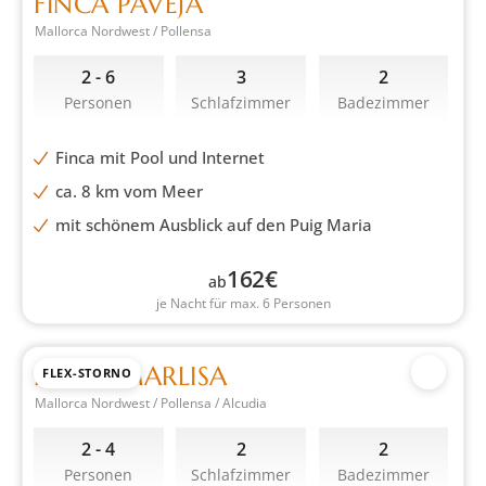
FINCA PAVEJA
Mallorca Nordwest / Pollensa
2 - 6
3
2
Personen
Schlafzimmer
Badezimmer
Finca mit Pool und Internet
ca. 8 km vom Meer
mit schönem Ausblick auf den Puig Maria
162
€
ab
je Nacht für max. 6 Personen
FINCA MARLISA
FLEX-STORNO
Mallorca Nordwest / Pollensa / Alcudia
2 - 4
2
2
Personen
Schlafzimmer
Badezimmer