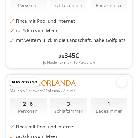
Personen
Schlafzimmer
Badezimmer
Finca mit Pool und Internet
ca. 5 km vom Meer
mit weitem Blick in die Landschaft, nahe Golfplatz
345
€
ab
je Nacht für max. 10 Personen
FINCA MORLANDA
FLEX-STORNO
Mallorca Nordwest / Pollensa / Alcudia
2 - 6
3
1
Personen
Schlafzimmer
Badezimmer
Finca mit Pool und Internet
ca. 6 km vom Meer