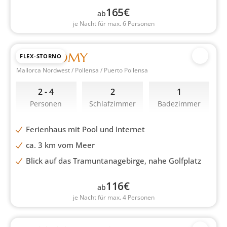
165
€
ab
je Nacht für max. 6 Personen
CASA ROMY
FLEX-STORNO
Mallorca Nordwest / Pollensa / Puerto Pollensa
2 - 4
2
1
Personen
Schlafzimmer
Badezimmer
Ferienhaus mit Pool und Internet
ca. 3 km vom Meer
Blick auf das Tramuntanagebirge, nahe Golfplatz
116
€
ab
je Nacht für max. 4 Personen