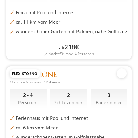
Finca mit Pool und Internet
ca. 11 km vom Meer
wunderschöner Garten mit Palmen, nahe Golfplatz
218
€
ab
je Nacht für max. 4 Personen
CASA PICONE
FLEX-STORNO
Mallorca Nordwest / Pollensa
2 - 4
2
3
Personen
Schlafzimmer
Badezimmer
Ferienhaus mit Pool und Internet
ca. 6 km vom Meer
wunderschöner Garten, in Golfplatznähe