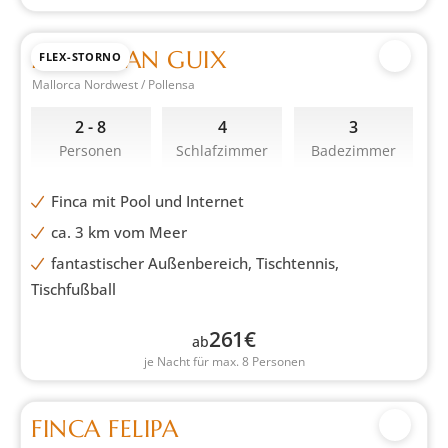
FINCA CAN GUIX
FLEX-STORNO
Mallorca Nordwest / Pollensa
2 - 8
4
3
Personen
Schlafzimmer
Badezimmer
Finca mit Pool und Internet
ca. 3 km vom Meer
fantastischer Außenbereich, Tischtennis,
Tischfußball
261
€
ab
je Nacht für max. 8 Personen
FINCA FELIPA