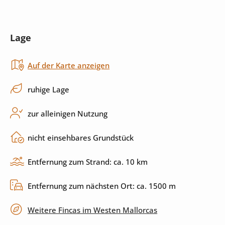
Mikrowelle
Toaster
Lage
Herd
Küchenutensilien
Auf der Karte anzeigen
Spülmaschine
ruhige Lage
Außenbereich
zur alleinigen Nutzung
Pool
Sonnenliegen
nicht einsehbares Grundstück
Garten
Grill
Entfernung zum Strand: ca. 10 km
Terrasse
überdachte Terrasse
Entfernung zum nächsten Ort: ca. 1500 m
umzäuntes Grundstück
privater Parkplatz
Weitere Fincas im Westen Mallorcas