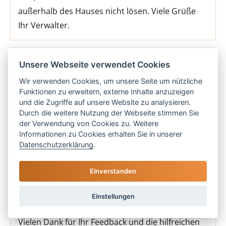
außerhalb des Hauses nicht lösen. Viele Grüße
Ihr Verwalter.
5 Sterne
Unsere Webseite verwendet Cookies
Wir verwenden Cookies, um unsere Seite um nützliche
Das W-lan ist leider oft nicht verfügbar und zu
Funktionen zu erweitern, externe Inhalte anzuzeigen
langsam. Schön wäre es gewesen einige
und die Zugriffe auf unsere Website zu analysieren.
Durch die weitere Nutzung der Webseite stimmen Sie
Strandutensilien wie Sonnenschirm,
der Verwendung von Cookies zu. Weitere
Strandmatten etc. vorzufinden, da diese im
Informationen zu Cookies erhalten Sie in unserer
Flugzeug schlecht mitzubringen sind. Henriette B.
Datenschutzerklärung
.
aus Wiesbaden
Einverstanden
Kommentar von Las Islas Reisen
Einstellungen
Vielen Dank für Ihr Feedback und die hilfreichen