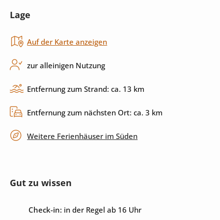
Lage
Backofen
Herd
Auf der Karte anzeigen
Küchenutensilien
Spülmaschine
zur alleinigen Nutzung
Außenbereich
Entfernung zum Strand: ca. 13 km
Pool
Außendusche
Entfernung zum nächsten Ort: ca. 3 km
Sonnenliegen
Sonnenschirm
Weitere Ferienhäuser im Süden
Grill
Terrasse
überdachte Terrasse
privater Parkplatz
Gut zu wissen
Check-in:
in der Regel ab 16 Uhr
Unterhaltung