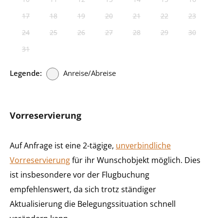
17
18
19
20
21
22
23
24
25
26
27
28
29
30
31
Legende:
Anreise/Abreise
Vorreservierung
Auf Anfrage ist eine 2-tägige,
unverbindliche
Vorreservierung
für ihr Wunschobjekt möglich. Dies
ist insbesondere vor der Flugbuchung
empfehlenswert, da sich trotz ständiger
Aktualisierung die Belegungssituation schnell