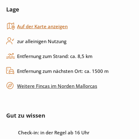
Lage
Toaster
Backofen
Auf der Karte anzeigen
Cerankochfeld
Küchenutensilien
Spülmaschine
zur alleinigen Nutzung
Entfernung zum Strand: ca. 8,5 km
Außenbereich
Entfernung zum nächsten Ort: ca. 1500 m
Pool
Sonnenliegen
Weitere Fincas im Norden Mallorcas
Garten
Grill
Terrasse
überdachte Terrasse
Gut zu wissen
umzäuntes Grundstück
privater Parkplatz
Check-in:
in der Regel ab 16 Uhr