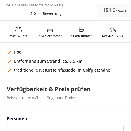
bei
Pollensa (Mallorca Nordwest)
151 €
ab
/ Nacht
5,0
1 Bewertung
4
2
2
1233
max.
Pers.
Schlafzimmer
Badezimmer
Ref.-Nr.
Pool
Entfernung zum Strand: ca. 8,5 km
traditionelle Natursteinfassade, in Golfplatznähe
Verfügbarkeit & Preis prüfen
Reisezeitraum wählen für genaue Preise
Personen