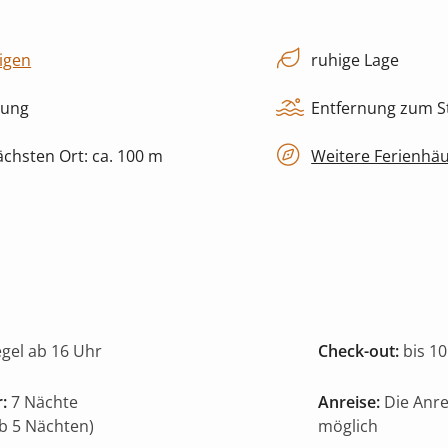
igen
ruhige Lage
zung
Entfernung zum St
chsten Ort: ca. 100 m
Weitere Ferienhä
egel ab 16 Uhr
Check-out:
bis 10
:
7 Nächte
Anreise:
Die Anr
ab 5 Nächten)
möglich