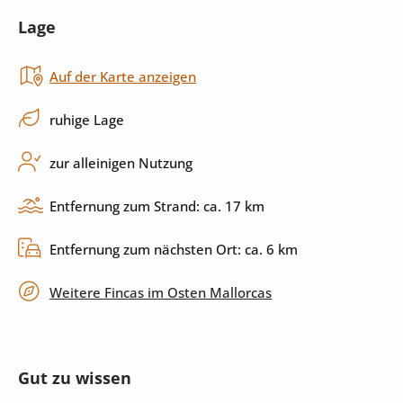
Lage
Toaster
Backofen
Auf der Karte anzeigen
Herd
Küchenutensilien
Spülmaschine
ruhige Lage
zur alleinigen Nutzung
Außenbereich
Entfernung zum Strand: ca. 17 km
Pool
Sonnenliegen
Entfernung zum nächsten Ort: ca. 6 km
Sonnenschirm
Garten
Weitere Fincas im Osten Mallorcas
Grill
Terrasse
überdachte Terrasse
umzäuntes Grundstück
Gut zu wissen
privater Parkplatz