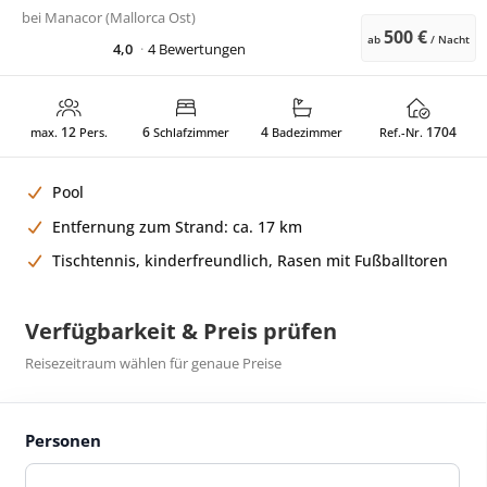
bei
Manacor (Mallorca Ost)
500 €
ab
/ Nacht
4,0
4 Bewertungen
12
6
4
1704
max.
Pers.
Schlafzimmer
Badezimmer
Ref.-Nr.
Pool
Entfernung zum Strand: ca. 17 km
Tischtennis, kinderfreundlich, Rasen mit Fußballtoren
Verfügbarkeit & Preis prüfen
Reisezeitraum wählen für genaue Preise
Personen