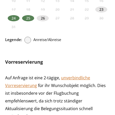
10
11
12
13
14
15
16
17
18
19
20
21
22
23
24
25
26
27
28
29
30
31
Legende:
Anreise/Abreise
Vorreservierung
Auf Anfrage ist eine 2-tägige,
unverbindliche
Vorreservierung
für ihr Wunschobjekt möglich. Dies
ist insbesondere vor der Flugbuchung
empfehlenswert, da sich trotz ständiger
Aktualisierung die Belegungssituation schnell