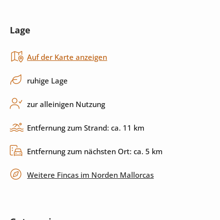
Wasserkocher
Mikrowelle
Lage
Toaster
Backofen
Auf der Karte anzeigen
Küchenutensilien
Spülmaschine
ruhige Lage
Außenbereich
zur alleinigen Nutzung
Pool
Garten
Entfernung zum Strand: ca. 11 km
Grill
Terrasse
Entfernung zum nächsten Ort: ca. 5 km
überdachte Terrasse
privater Parkplatz
Weitere Fincas im Norden Mallorcas
Unterhaltung