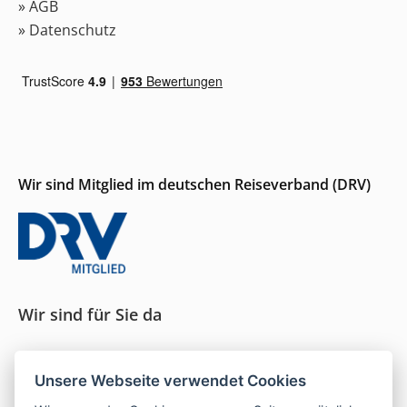
» AGB
» Datenschutz
Wir sind Mitglied im deutschen Reiseverband (DRV)
Wir sind für Sie da
Seit 1996 persönliche Beratung und ein Gespür für
Unsere Webseite verwendet Cookies
das, was wirklich passt.