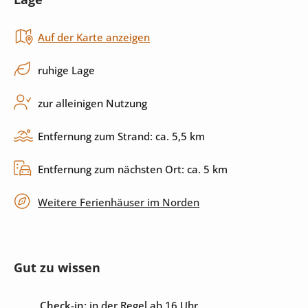
Backofen
Induktionskochfeld
Auf der Karte anzeigen
Küchenutensilien
Spülmaschine
ruhige Lage
Außenbereich
zur alleinigen Nutzung
Sonnenliegen
Grill
Entfernung zum Strand: ca. 5,5 km
Terrasse
umzäuntes Grundstück
Entfernung zum nächsten Ort: ca. 5 km
privater Parkplatz
Weitere Ferienhäuser im Norden
Unterhaltung
Gut zu wissen
Internet
Sat-TV
Check-in:
in der Regel ab 16 Uhr