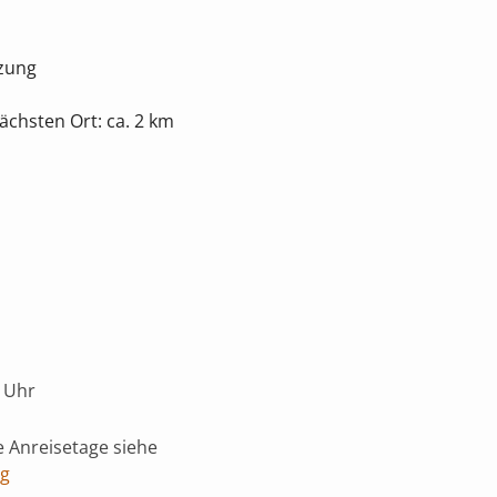
tzung
chsten Ort: ca. 2 km
 Uhr
 Anreisetage siehe
ng