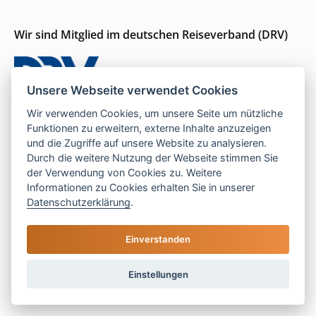
Wir sind Mitglied im deutschen Reiseverband (DRV)
Unsere Webseite verwendet Cookies
Wir verwenden Cookies, um unsere Seite um nützliche
Funktionen zu erweitern, externe Inhalte anzuzeigen
Wir sind für Sie da
und die Zugriffe auf unsere Website zu analysieren.
Durch die weitere Nutzung der Webseite stimmen Sie
Seit 1996 persönliche Beratung und ein Gespür für
der Verwendung von Cookies zu. Weitere
Informationen zu Cookies erhalten Sie in unserer
das, was wirklich passt.
Datenschutzerklärung
.
Einverstanden
Mo–Do:
9–16 Uhr |
Fr:
9–13 Uhr
Telefon:
05121 208 990
Einstellungen
E-Mail:
hallo@las-islas-reisen.de