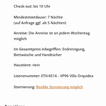
Check-out:
bis 10 Uhr
Unterhaltung
Mindestmietdauer:
7 Nächte
Internet
Sat-TV
(auf Anfrage ggf. ab 5 Nächten)
Tischtennisplatte
Anreise:
Die Anreise ist an jedem Wochentag
möglich
Im Gesamtpreis inbegriffen:
Endreinigung,
Bettwäsche und Handtücher
Haustiere:
nein
Lizenznummer:
ETV/4516
- VP96 Villa Orquidea
Stornierung:
flexible Stornierung möglich