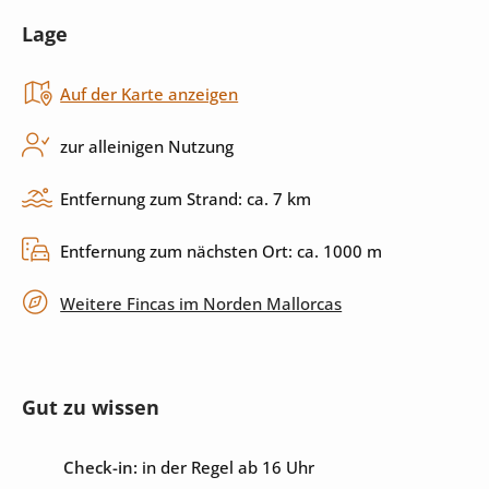
Lage
Toaster
Backofen
Auf der Karte anzeigen
Herd
Küchenutensilien
Spülmaschine
zur alleinigen Nutzung
Entfernung zum Strand: ca. 7 km
Außenbereich
Entfernung zum nächsten Ort: ca. 1000 m
Pool
Garten
Weitere Fincas im Norden Mallorcas
Grill
Terrasse
überdachte Terrasse
umzäuntes Grundstück
Gut zu wissen
privater Parkplatz
Check-in:
in der Regel ab 16 Uhr