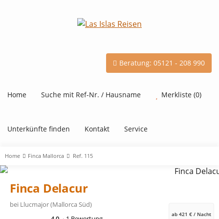
Beratung: 05121 - 208 990
Home
Suche mit Ref-Nr. / Hausname
Merkliste (0)
Unterkünfte finden
Kontakt
Service
Home
Finca Mallorca
Ref. 115
Finca Delacur
bei
Llucmajor (Mallorca Süd)
ab 421 € / Nacht
4,0
1 Bewertung