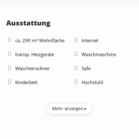
Ausstattung
ca. 290 m² Wohnfläche
Internet
transp. Heizgeräte
Waschmaschine
Wäschetrockner
Safe
Kinderbett
Hochstuhl
Küche
Mehr anzeigen
Kühlschrank
Kaffeemaschine
Mikrowelle
Toaster