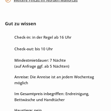
Weitere Fincas im Norden Mallorcas
umzäuntes Grundstück
privater Parkplatz
Gut zu wissen
Unterhaltung
Check-in:
in der Regel ab 16 Uhr
Internet
Sat-TV
Check-out:
bis 10 Uhr
privater Tennisplatz
Mindestmietdauer:
7 Nächte
(auf Anfrage ggf. ab 5 Nächten)
Anreise:
Die Anreise ist an jedem Wochentag
möglich
Im Gesamtpreis inbegriffen:
Endreinigung,
Bettwäsche und Handtücher
Haustiere:
nein