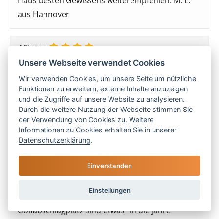
Haus besten Gewissens weiterempfehlen. M. L.
aus Hannover
4 Sterne
Unsere Webseite verwendet Cookies
Wir haben einen tollen Urlaub in dieser sehr
Wir verwenden Cookies, um unsere Seite um nützliche
schönen Finca verbracht. Trotzdem ein paar
Funktionen zu erweitern, externe Inhalte anzuzeigen
und die Zugriffe auf unsere Website zu analysieren.
Anmerkungen, warum wir nicht 5 Sterne
Durch die weitere Nutzung der Webseite stimmen Sie
vergeben konnten: Eine Kaffeemaschine wie
der Verwendung von Cookies zu. Weitere
abgebildet war nicht vorhanden, sondern eine
Informationen zu Cookies erhalten Sie in unserer
Datenschutzerklärung
.
Kaffee-Pad-Maschine. Die Spülmaschine spülte
leider nicht mehr wirklich sauber. Eine
Einverstanden
Küchenrenovierung ist wohl demnächst geplant.
Die Whirlpool-Funktion der Badewanne war leider
Einstellungen
defekt, ebenso die Außendusche. Sportfeld und
Golfabschlagplatz sind etwas "in die Jahre