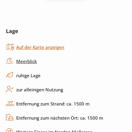
Kühlschrank
Kaffeemaschine
Toaster
Backofen
Lage
Herd
Küchenutensilien
Auf der Karte anzeigen
Spülmaschine
Meerblick
Außenbereich
ruhige Lage
Pool
beheizbarer Pool
zur alleinigen Nutzung
Sonnenliegen
Sonnenschirm
Entfernung zum Strand: ca. 1500 m
Garten
Grill
Entfernung zum nächsten Ort: ca. 1500 m
Terrasse
überdachte Terrasse