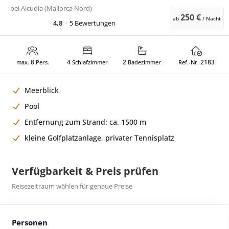
bei
Alcudia (Mallorca Nord)
250 €
ab
/ Nacht
4,8
5 Bewertungen
8
4
2
2183
max.
Pers.
Schlafzimmer
Badezimmer
Ref.-Nr.
Meerblick
Pool
Entfernung zum Strand: ca. 1500 m
kleine Golfplatzanlage, privater Tennisplatz
Verfügbarkeit & Preis prüfen
Reisezeitraum wählen für genaue Preise
Personen