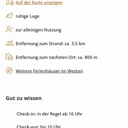
Auf der Karte anzeigen
Außenbereich
ruhige Lage
Außendusche
Sonnenliegen
zur alleinigen Nutzung
Terrasse
überdachte Terrasse
Entfernung zum Strand: ca. 3,5 km
Entfernung zum nächsten Ort: ca. 800 m
Unterhaltung
Weitere Ferienhäuser im Westen
Sat-TV
Gut zu wissen
Check-in:
in der Regel ab 16 Uhr
Check-out:
bis 10 Uhr