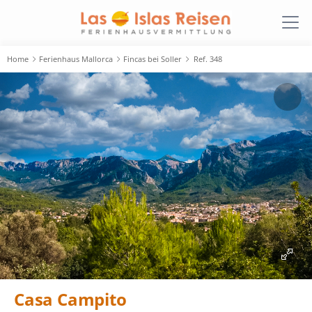
Home
Ferienhaus Mallorca
Fincas bei Soller
Ref. 348
Casa Campito