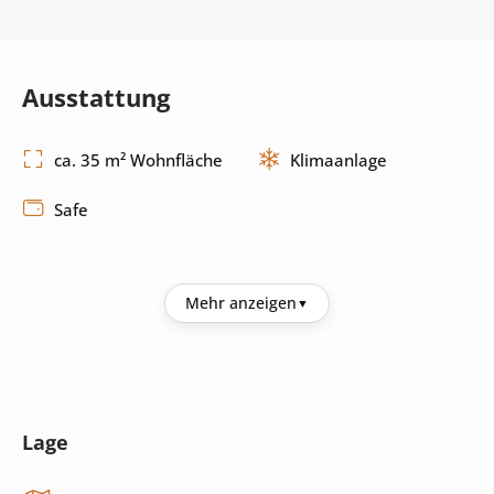
Ausstattung
ca. 35 m² Wohnfläche
Klimaanlage
Safe
Küche
Mehr anzeigen
Kühlschrank
Kaffeemaschine
Wasserkocher
Toaster
Lage
Herd
Küchenutensilien