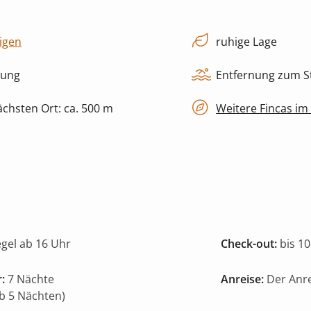
igen
ruhige Lage
zung
Entfernung zum St
chsten Ort: ca. 500 m
Weitere Fincas im
egel ab 16 Uhr
Check-out:
bis 10
:
7 Nächte
Anreise:
Der Anre
ab 5 Nächten)