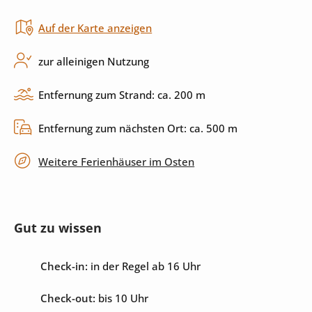
Auf der Karte anzeigen
Induktionskochfeld
Küchenutensilien
Spülmaschine
zur alleinigen Nutzung
Entfernung zum Strand: ca. 200 m
Außenbereich
Entfernung zum nächsten Ort: ca. 500 m
Sonnenliegen
Grill
Weitere Ferienhäuser im Osten
Terrasse
überdachte Terrasse
Gut zu wissen
Unterhaltung
Check-in:
in der Regel ab 16 Uhr
Internet
Sat-TV
Check-out:
bis 10 Uhr