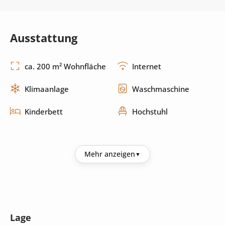
Ausstattung
ca. 200 m² Wohnfläche
Internet
Klimaanlage
Waschmaschine
Kinderbett
Hochstuhl
Küche
Mehr anzeigen
Kühlschrank
Kaffeemaschine
Mikrowelle
Toaster
Lage
Backofen
Herd