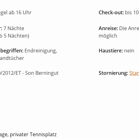
egel ab 16 Uhr
Check-out:
bis 10
:
7 Nächte
Anreise:
Die Anr
ab 5 Nächten)
möglich
begriffen:
Endreinigung,
Haustiere:
nein
Handtücher
/2012/ET
- Son Berningut
Stornierung:
Sta
age, privater Tennisplatz