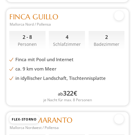
FINCA GUILLO
Mallorca Nord / Pollensa
2 - 8
4
2
Personen
Schlafzimmer
Badezimmer
Finca mit Pool und Internet
ca. 9 km vom Meer
in idyllischer Landschaft, Tischtennisplatte
322
€
ab
je Nacht für max. 8 Personen
CASA AMARANTO
FLEX-STORNO
Mallorca Nordwest / Pollensa