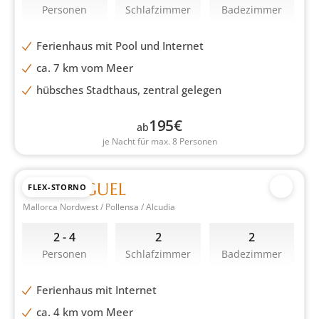
Personen
Schlafzimmer
Badezimmer
Ferienhaus mit Pool und Internet
ca. 7 km vom Meer
hübsches Stadthaus, zentral gelegen
195
€
ab
je Nacht für max. 8 Personen
CASA FIGUEL
FLEX-STORNO
Mallorca Nordwest / Pollensa / Alcudia
2 - 4
2
2
Personen
Schlafzimmer
Badezimmer
Ferienhaus mit Internet
ca. 4 km vom Meer