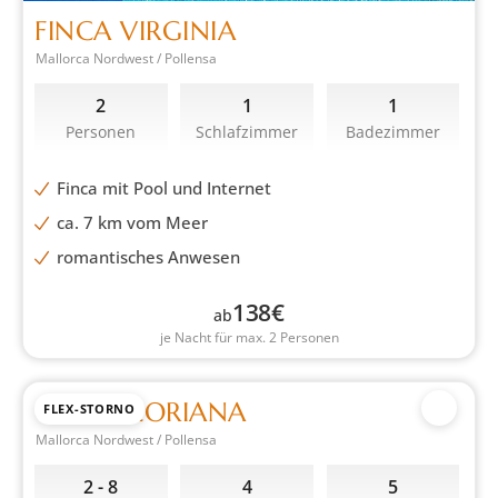
FINCA VIRGINIA
Mallorca Nordwest / Pollensa
2
1
1
Personen
Schlafzimmer
Badezimmer
Finca mit Pool und Internet
ca. 7 km vom Meer
romantisches Anwesen
138
€
ab
je Nacht für max. 2 Personen
CASA GLORIANA
FLEX-STORNO
Mallorca Nordwest / Pollensa
2 - 8
4
5