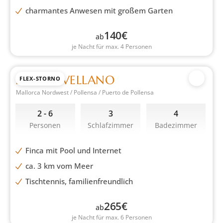
charmantes Anwesen mit großem Garten
140
€
ab
je Nacht für max. 4 Personen
FINCA AVELLANO
FLEX-STORNO
Mallorca Nordwest / Pollensa / Puerto de Pollensa
2 - 6
3
4
Personen
Schlafzimmer
Badezimmer
Finca mit Pool und Internet
ca. 3 km vom Meer
Tischtennis, familienfreundlich
265
€
ab
je Nacht für max. 6 Personen