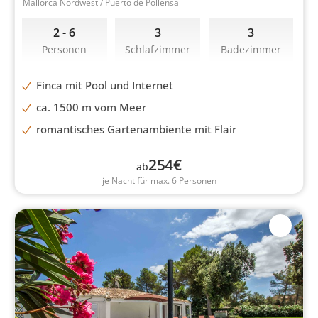
Mallorca Nordwest / Puerto de Pollensa
2 - 6
3
3
Personen
Schlafzimmer
Badezimmer
Finca mit Pool und Internet
ca. 1500 m vom Meer
romantisches Gartenambiente mit Flair
254
€
ab
je Nacht für max. 6 Personen