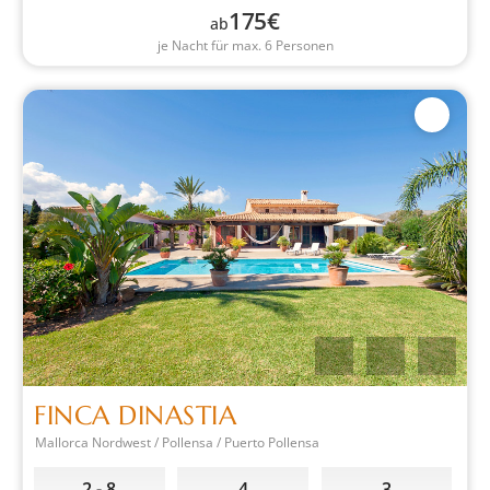
175
€
ab
je Nacht für max. 6 Personen
FINCA DINASTIA
Mallorca Nordwest / Pollensa / Puerto Pollensa
2 - 8
4
3