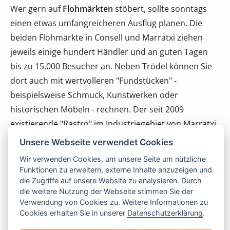
Wer gern auf
Flohmärkten
stöbert, sollte sonntags
einen etwas umfangreicheren Ausflug planen. Die
beiden Flohmärkte in Consell und Marratxi ziehen
jeweils einige hundert Händler und an guten Tagen
bis zu 15.000 Besucher an. Neben Trödel können Sie
dort auch mit wertvolleren "Fundstücken" -
beispielsweise Schmuck, Kunstwerken oder
historischen Möbeln - rechnen. Der seit 2009
existierende "Rastro" im Industriegebiet von Marratxi
wurde inzwischen um einen Gourmet-Bereich
Unsere Webseite verwendet Cookies
erweitert, in dem lokale Spezialitäten sowie Agrar-
Wir verwenden Cookies, um unsere Seite um nützliche
und Bio-Produkte angeboten werden.
Funktionen zu erweitern, externe Inhalte anzuzeigen und
die Zugriffe auf unsere Website zu analysieren. Durch
die weitere Nutzung der Webseite stimmen Sie der
Verwendung von Cookies zu. Weitere Informationen zu
Faszinieren wird Sie auch der
Jahrmarkt
von Pollenca
Cookies erhalten Sie in unserer
Datenschutzerklärung
.
- seit 1784 findet er jeweils am zweiten Wochenende